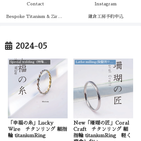
Contact
Instagram
Bespoke Titanium & Zirconium（チタンとジルコニウムの特注制作）
鎌倉工房予約申込
2024-05
Special welding（特殊溶接仕上げ）
Lathe milling(旋盤削り出し)
「幸福の糸」Lucky
New「珊瑚の匠」Coral
Wire チタンリング 細指
Craft チタンリング 細
輪 titaniumRing
指輪 titaniumRing 軽く