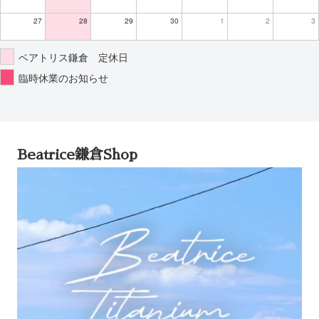
27
28
29
30
1
2
3
ベアトリス鎌倉 定休日
臨時休業のお知らせ
Beatrice鎌倉Shop
動
画
プ
レ
ー
ヤ
ー