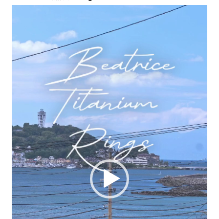
動
画
プ
レ
ー
ヤ
ー