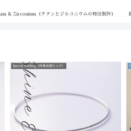
tanium & Zirconium（チタンとジルコニウムの特注制作）
Special welding（特殊溶接仕上げ）