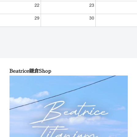
22
23
29
30
Beatrice鎌倉Shop
動
画
プ
レ
ー
ヤ
ー