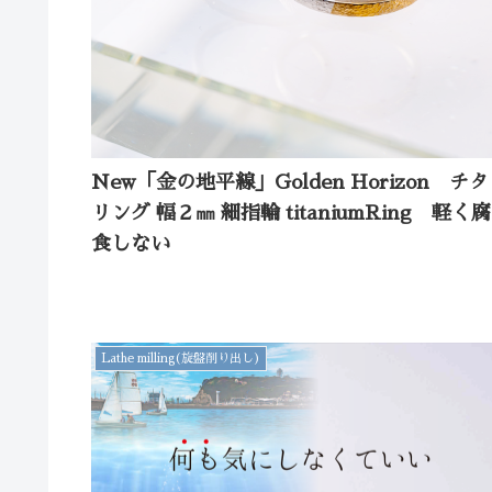
New「金の地平線」Golden Horizon チ
リング 幅２㎜ 細指輪 titaniumRing 軽く腐
食しない
Lathe milling(旋盤削り出し)