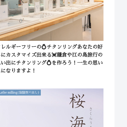
アレルギーフリーの💍チタンリングあなたの好
みにカスタマイズ出来る💓鎌倉や江の島旅行の
思い出にチタンリング💍を作ろう！一生の思い
出になりますよ！
Lathe milling(旋盤削り出し)