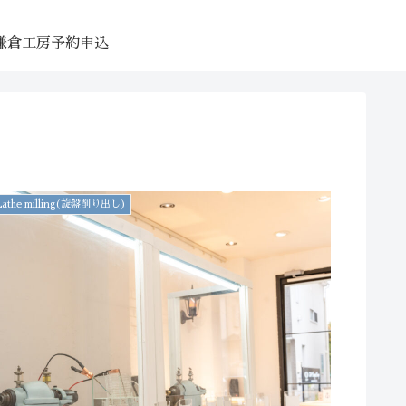
鎌倉工房予約申込
Lathe milling(旋盤削り出し)