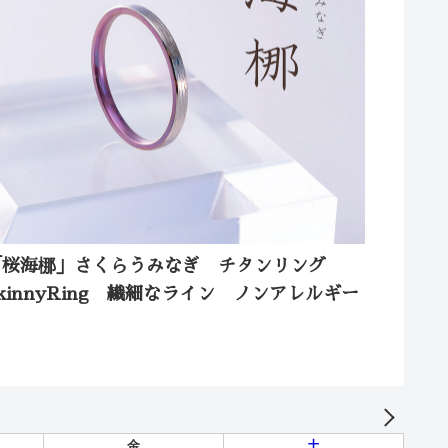
「桜海梛」さくらうみなぎ チタンリング
kinnyRing 繊細なライン ノンアレルギー
金
土