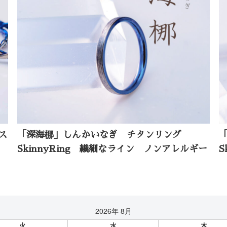
ス
「深海梛」しんかいなぎ チタンリング
SkinnyRing 繊細なライン ノンアレルギー
S
2026年 8月
火
水
木