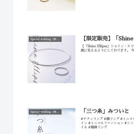
【限定販売】「Shin
Special welding（特殊溶接仕上げ）
【「Shine Ellipse」シャ
麗に見えるようにしております。 今回
「三つ糸」みついと
Special welding（特殊溶接仕上げ）
#チタンリング #細リング #ミニマ
イン #ミニマルファッション #シ
イル #細身リング