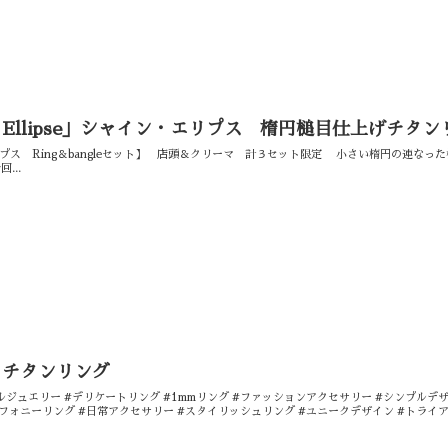
e Ellipse」シャイン・エリプス 楕円槌目仕上げチタ
イン・エリプス Ring＆bangleセット】 店頭＆クリーマ 計３セット限定 小さい楕円の
...
 チタンリング
ルジュエリー #デリケートリング #1mmリング #ファッションアクセサリー #シンプルデ
ンフォニーリング #日常アクセサリー #スタイリッシュリング #ユニークデザイン #トライ