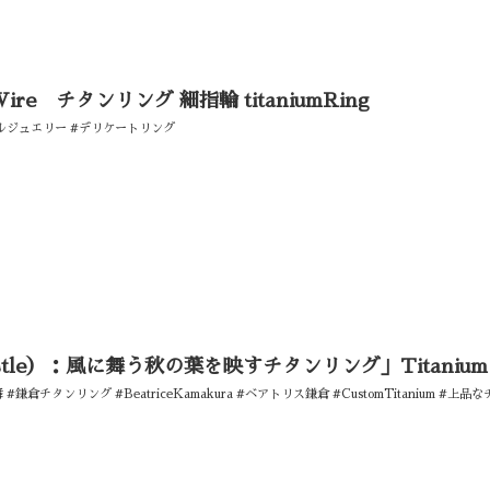
ire チタンリング 細指輪 titaniumRing
マルジュエリー #デリケートリング
ustle）：風に舞う秋の葉を映すチタンリング」Titanium 
風舞 #鎌倉チタンリング #BeatriceKamakura #ベアトリス鎌倉 #CustomTitanium 