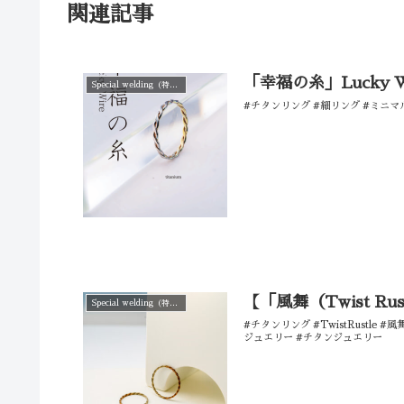
関連記事
「幸福の糸」Lucky W
Special welding（特殊溶接仕上げ）
#チタンリング #細リング #ミニ
【「風舞（Twist R
Special welding（特殊溶接仕上げ）
#チタンリング #TwistRustle #
ジュエリー #チタンジュエリー