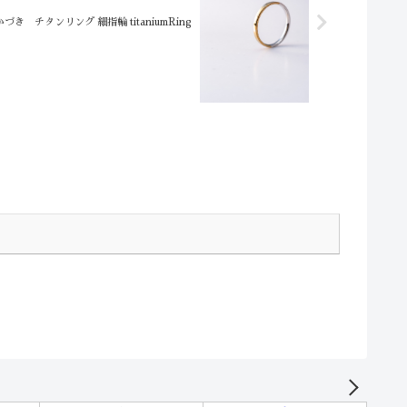
き チタンリング 細指輪 titaniumRing