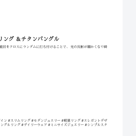
ンリング ＆チタンバングル
連なった槌目をクロスにランダムに打ち付けることで、 光の反射が細かくなり綺
ザイン #スリムリング #モダンジュエリー #軽量リング #エレガントデザ
アングルリング #デイリーウェア #ミニサイズジュエリー #シンプルスタ