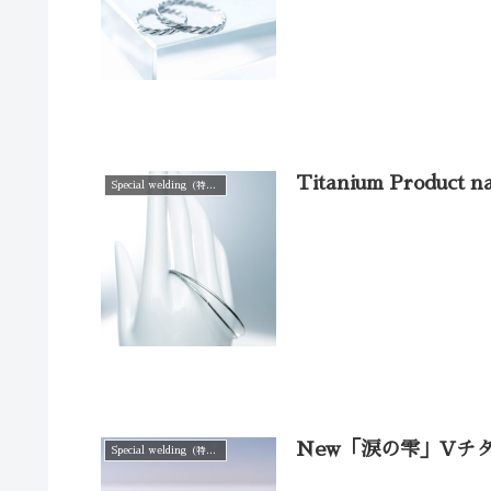
Titanium Product n
Special welding（特殊溶接仕上げ）
New「涙の雫」Vチ
Special welding（特殊溶接仕上げ）