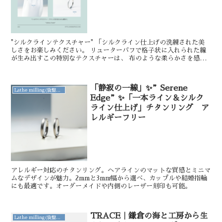
"シルクラインテクスチャー" 「シルクライン仕上げの洗練された美
しさをお楽しみください。 リューターバフで格子状に入れられた線
が生み出すこの特別なテクスチャーは、 布のような柔らかさを感じ
させ、肌に優しく馴染みます。 控えめで上品な光沢がふ...
「静寂の一線」✨”Serene
Lathe milling(旋盤削り出し)
Edge”✨「一本ライン＆シルク
ライン仕上げ」チタンリング ア
レルギーフリー
アレルギー対応のチタンリング。ヘアラインのマットな質感とミニマ
ムなデザインが魅力。2mmと3mm幅から選べ、カップルや結婚指輪
にも最適です。オーダーメイドや内側のレーザー刻印も可能。
TRACE｜鎌倉の海と工房から生
Lathe milling(旋盤削り出し)