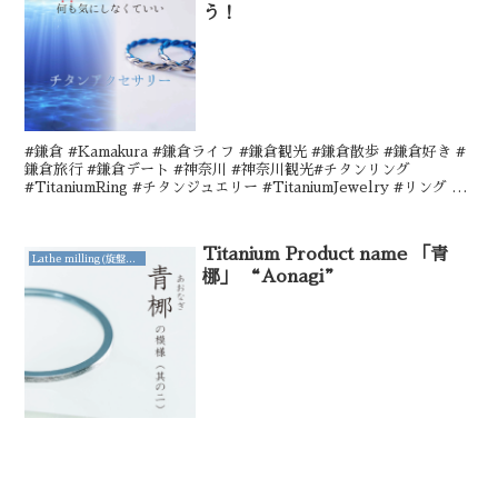
う！
#鎌倉 #Kamakura #鎌倉ライフ #鎌倉観光 #鎌倉散歩 #鎌倉好き #
鎌倉旅行 #鎌倉デート #神奈川 #神奈川観光#チタンリング
#TitaniumRing #チタンジュエリー #TitaniumJewelry #リング #
結婚指輪 #婚約指輪 #エンゲージリング #ウェディングリング #ジュ
エリー#鎌倉ショッピング #鎌倉土産 #鎌倉雑貨 #鎌倉ジュエリー #
鎌倉ギフト #リングショップ #ジュエリーショップ #ハンドメイドシ
Titanium Product name 「青
ョップ #クラフトショップ #ユニークジュエリー
Lathe milling(旋盤削り出し)
梛」 “Aonagi”